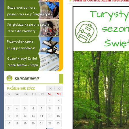
Uroczyste Otwarcie Sezonu Turystyczne
Październik 2022
Pn
Wt
Śr
Cz
Pt
So
Nd
1
2
3
4
5
6
7
8
9
10
11
12
13
14
15
16
17
18
19
20
21
22
23