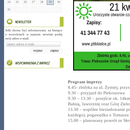
24
25
26
27
28
29
30
31
Jeśli chcesz być informowany na bieżąco
o nowościach w naszym serwisie podaj
swój adres e-mail.
Program imprezy
8.45- zbiórka na ul. Żytniej, przys
9.30 – przyjazd do Piekoszowa
9.30 – 13.30 – przejście ok. 14km
Balnią, Jaworznię oraz Górę Ziel
13.30 – wspólne biesiadowanie pr
każdego), pogawędka o Tomaszu
15.00 – planowany powrót ze Sło